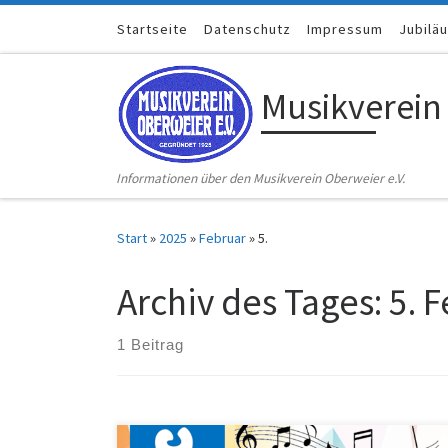
Zum Inhalt springen
Startseite
Datenschutz
Impressum
Jubilä
Musikverein
Informationen über den Musikverein Oberweier e.V.
Start
»
2025
»
Februar
»
5.
Archiv des Tages:
5. 
1 Beitrag