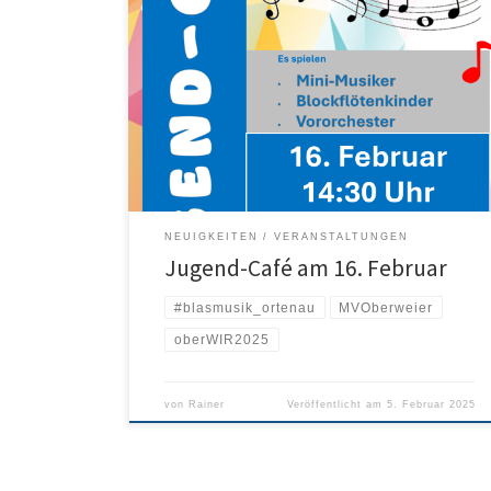
Am 16. Februar laden alle aktiven Jungmusiker/-innen
und ihre Familien sowie alle Aktiven des MVO zu
unserem Jugend-Café. Los geht es um 14:30 Uhr im
Probelokal. Neben den Mini-Musikern und den
Blockflötenkindern wird auch das Vororchester
auftreten. Wir freuen uns auf einen schönen
Nachmittag mit euch.
NEUIGKEITEN
VERANSTALTUNGEN
Jugend-Café am 16. Februar
#blasmusik_ortenau
MVOberweier
oberWIR2025
von
Rainer
Veröffentlicht am
5. Februar 2025