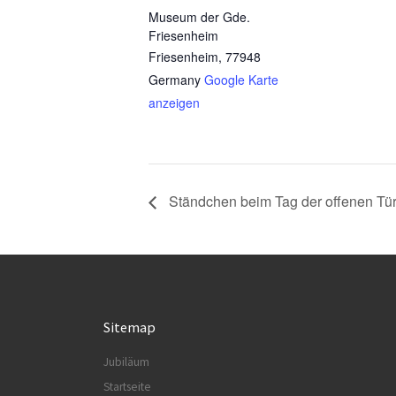
Museum der Gde.
Friesenheim
Friesenheim
,
77948
Germany
Google Karte
anzeigen
Ständchen beim Tag der offenen Tü
Sitemap
Jubiläum
Startseite