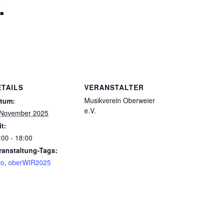
.
ETAILS
VERANSTALTER
Musikverein Oberweier
tum:
e.V.
 November 2025
it:
:00 - 18:00
ranstaltung-Tags:
o
,
oberWIR2025