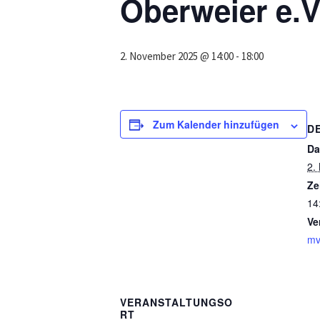
Oberweier e.V
2. November 2025 @ 14:00
-
18:00
Zum Kalender hinzufügen
D
Da
2.
Ze
14
Ve
mv
VERANSTALTUNGSO
RT