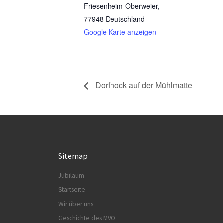
Friesenheim-Oberweier
,
77948
Deutschland
Google Karte anzeigen
Dorfhock auf der Mühlmatte
Sitemap
Jubiläum
Startseite
Wir über uns
Geschichte des MVO