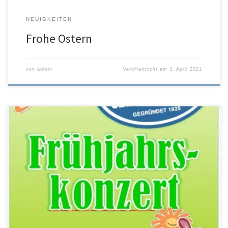
NEUIGKEITEN
Frohe Ostern
von
admin
Veröffentlicht am
3. April 2021
Leider klappt es auch in diesen Jahr nicht mit unserem
Frühjahrskonzert, das traditionell 2 Wochen vor Ostern stattfindet.
Ein Programm hätten wir ja noch vom letzten Jahr übrig gehabt –
auch dort musste unser Konzert leider ausfallen. Wir hoffen
weiterhin, dass ein gemeinsames Musizieren bald wieder möglich
sein wir. Bleibt […]