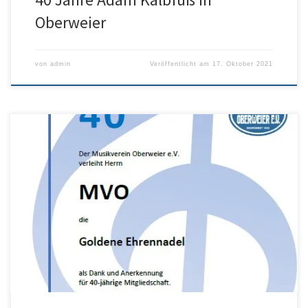
Oberweier
von
admin
Veröffentlicht am
17. Oktober 2021
Am Freitag, den 8. Oktober finden die Jahreshauptversammlungen
von Bläserjugend und Musikverein Oberweier statt. Los geht’s um
19:00 Uhr in der Waldmattenhalle. Es gelten die 3G-Regeln. Auf
der Tagesordnung steht auch die Integration der Jugendaktivitäten
in den Musikverein Oberweier. Außerdem werden verdiente
Mitglieder geehrt. Wir freuen uns auf Ihren Besuch!