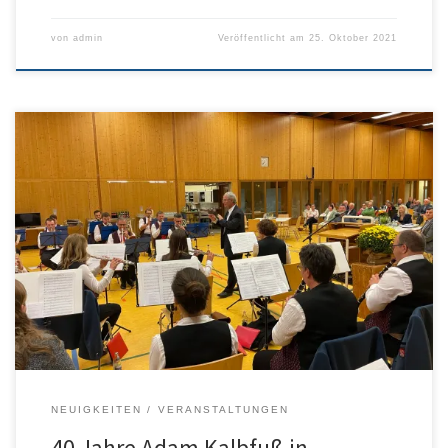
von
admin
Veröffentlicht am
25. Oktober 2021
Am 15. Oktober hatten wir ein besonderes Jubiläum zu feiern: seit
40 Jahren ist Adam Kalbfuß unser Dirigent! In einer kleinen
Feierstunde blickten wir zurück auf die 4 Jahrzehnte und
bedankten uns bei ihm für seine Geduld und seine Bereitschaft,
uns in die Geheimnisse der Musik einzuführen. Im Rahmen der […]
NEUIGKEITEN
VERANSTALTUNGEN
40 Jahre Adam Kalbfuß in