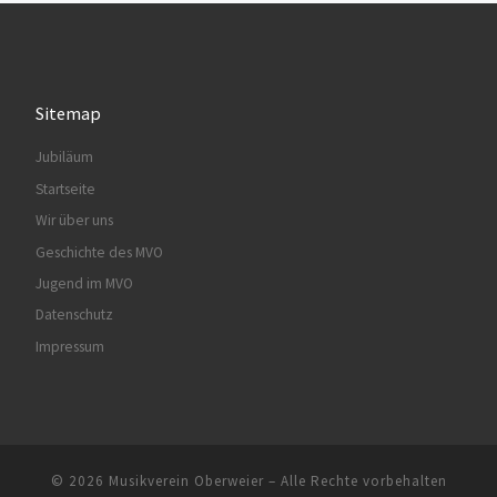
Sitemap
Jubiläum
Startseite
Wir über uns
Geschichte des MVO
Jugend im MVO
Datenschutz
Impressum
© 2026
Musikverein Oberweier
– Alle Rechte vorbehalten