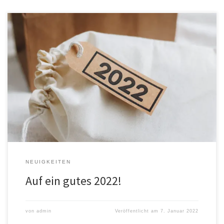
Wir stehen wieder am Anfang eines Jahres und sind gespannt, was
uns erwartet. Mit Sicherheit wird uns das Thema Corona weiter
beschäftigen. Und doch hoffen wir, dass wir auch wieder ein
bisschen Normalität in unserem Zusammenleben erfahren dürfen.
Auch für unseren Verein. Wir wünschen allen unseren Mitgliedern,
Freunden und Gönnern […]
NEUIGKEITEN
Auf ein gutes 2022!
von
admin
Veröffentlicht am
7. Januar 2022