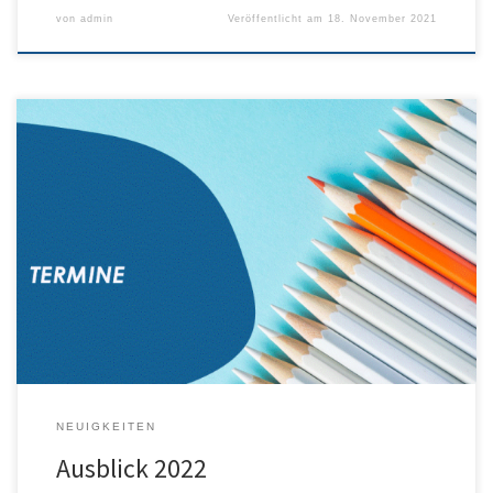
von
admin
Veröffentlicht am
18. November 2021
Noch wissen wir nicht, was im nächsten Jahr an Veranstaltungen
möglich sein wird. Aber ein wenig Hoffnung haben wir schon, dass
wir uns wieder sehen und Konzerte und Feste abhalten dürfen.
Entsprechend planen wir mal unter Vorbehalt unsere Termine für
2022: 02.04. – Frühjahrskonzert in der Sternenberghalle 02./03.07.
– Dorfhock […]
NEUIGKEITEN
Ausblick 2022