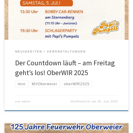
Juli ab 18 Uhr sind Gäste herzlich willkommen. Um 18:30 Uhr
eröffnet eine kleine Besetzung des Musikvereins Oberweier das
Fest […]
NEUIGKEITEN
VERANSTALTUNGEN
Der Countdown läuft – am Freitag
geht’s los! OberWIR 2025
mvo
MVOberweier
oberWIR2025
von
admin
Veröffentlicht am
29. Juni 2025