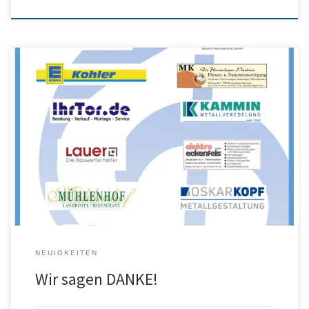
Ein herzliches Dankeschön an unsere Sponsoren, die uns auch in
dieser schwierigen Zeit die Treue gehalten haben. Ihre finanzielle
Unterstützung ermöglicht uns, unserem kulturellen und
gesellschaftlichen Auftrag nachzukommen, ohne dass die
Finanzierung immer die erste Sorge sein muss. Leider boten sich in
den vergangenen beiden Jahren nur eingeschränkte
Möglichkeiten, unseren […]
NEUIGKEITEN
Wir sagen DANKE!