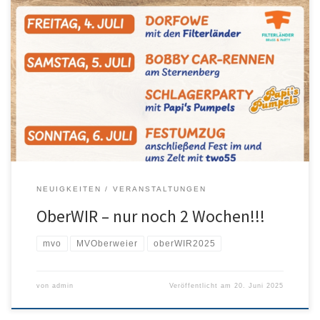
Vorbereitung zum Jubiläumsfest oberWIR geht in den heiße Phase
In 2 Wochen feiern der Musikverein und die Feuerwehr in
Oberweier gemeinsam Jubiläum. Mit einem dreitägigen Zeltfest
auf dem Parkplatz bei der Sternenberghalle in Friesenheim wird
das Doppeljubiläum am Wochenende von 4. bis 6. Juli groß
begangen. Mit einem abwechslungsreichen Programm […]
NEUIGKEITEN
VERANSTALTUNGEN
OberWIR – nur noch 2 Wochen!!!
mvo
MVOberweier
oberWIR2025
von
admin
Veröffentlicht am
20. Juni 2025