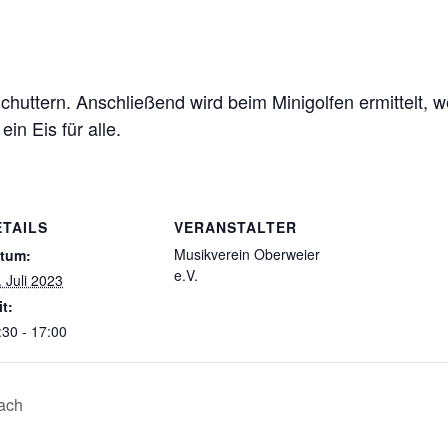
huttern. Anschließend wird beim Minigolfen ermittelt, w
in Eis für alle.
ETAILS
VERANSTALTER
Musikverein Oberweier
tum:
e.V.
. Juli 2023
it:
:30 - 17:00
bach