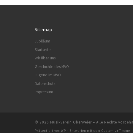
Sitemap
Jubiläum
Startseite
Wir über uns
Geschichte des MVO
Jugend im MVO
Datenschutz
Impressum
© 2026
Musikverein Oberweier
– Alle Rechte vorbeha
Präsentiert von
WP
– Entworfen mit dem
Customizr-Theme