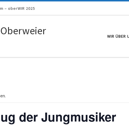
um – oberWIR 2025
 Oberweier
WIR ÜBER 
den.
lug der Jungmusiker