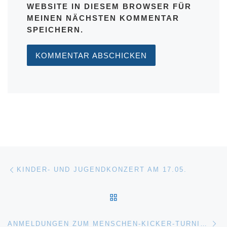
WEBSITE IN DIESEM BROWSER FÜR
MEINEN NÄCHSTEN KOMMENTAR
SPEICHERN.
Beitragsnavigation
Vorheriger Beitrag
KINDER- UND JUGENDKONZERT AM 17.05.
ZURÜCK ZUR BEITRAGSL
Nä
ANMELDUNGEN ZUM MENSCHEN-KICKER-TURNIER 2026