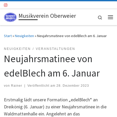
Zum Inhalt springen
Musikverein Oberweier
Search
Me
Start
»
Neuigkeiten
»
Neujahrsmatinee von edelBlech am 6. Januar
NEUIGKEITEN
VERANSTALTUNGEN
Neujahrsmatinee von
edelBlech am 6. Januar
von
Rainer
|
Veröffentlicht am
28. Dezember 2023
Erstmalig lädt unsere Formation „edelBlech“ an
Dreikönig (6. Januar) zu einer Neujahrsmatinee in die
Waldmattenhalle ein. Angelehnt an das